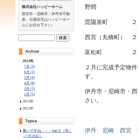
野間 ２月
株式会社ハッピーホーム
西宮市・尼崎市・伊丹市不動
産、分譲住宅はハッピーホー
昆陽泉町 ２月
ムにお任せ下さい。
西宮（丸橋町） ２
富松町 ２月
2014年
２月に完成予定物件
7月 (3)
6月 (1)
す。
5月 (4)
4月 (8)
3月 (1)
伊丹市・尼崎市・西
1月 (3)
さい。
2013年
2012年
伊丹 尼崎 西宮 
暑いですね・・・part２（笑）
（7月26日）